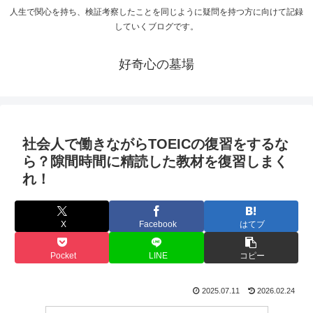
人生で関心を持ち、検証考察したことを同じように疑問を持つ方に向けて記録
していくブログです。
好奇心の墓場
社会人で働きながらTOEICの復習をするな
ら？隙間時間に精読した教材を復習しまく
れ！
X
Facebook
はてブ
Pocket
LINE
コピー
2025.07.11
2026.02.24