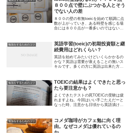
勉強をするためのコツ
８００点で壁にぶつかる人とそう
でない人の差
８００の壁の有無toeicを始めて順調に点
数が上がっていき、ある時壁を感じる場
合には８００点が一番多いのではないか
と思います。（９００はもう上位３％と
かなので除きます。）８００は一つの憧
れである。やればその大変さが分かるは
英語学習(toeic)の初期投資額と継
勉強をするためのコツ
ず一方で８００の壁...
続費用はどれくらい？
英語を始めてみたいけどいくらかかるの
かな？英語は需要が衰えることの無いス
キルです。多くの方に英語は出来た方が
いいですか？と聞けばほとんどの方がで
きた方がいいですと答えますよね。しか
しいざ習得しようと思うと大変です。時
TOEICの結果はよくできたと思っ
勉強をするためのコツ
間的な問題ももちろんあり...
たら要注意かも？
よくできたテストの罠TOEICの受験は疲
れますよね。今回はいい手ごたえだーと
なった時、注意かも日頃から英語漬けで
勉強して、休みの日にわざわざ試験を受
けに行き、緊張の中試験を終える。よく
できたースコア発表が楽しみというとき
コメダ珈琲がカフェ勉に向く理
勉強をするためのコツ
もあれば全くダメだっ...
由。なぜコメダは優れているの
か。