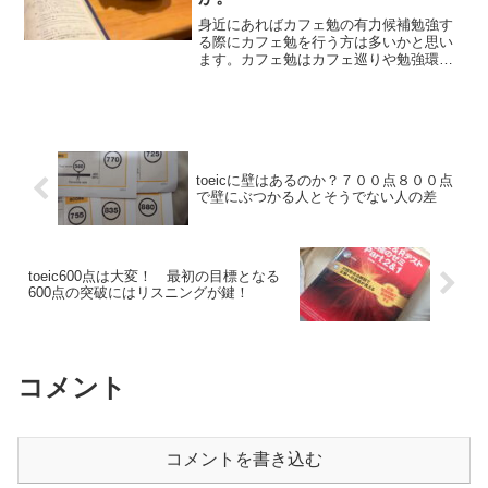
身近にあればカフェ勉の有力候補勉強す
る際にカフェ勉を行う方は多いかと思い
ます。カフェ勉はカフェ巡りや勉強環境
を変える、適度な騒音や周りからの影響
など様々なメリットがあります。一方で
カフェの中には勉強での利用を制限した
り禁止したりする場合もあ...
toeicに壁はあるのか？７００点８００点
で壁にぶつかる人とそうでない人の差
toeic600点は大変！ 最初の目標となる
600点の突破にはリスニングが鍵！
コメント
コメントを書き込む