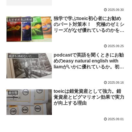
2025.09.30
独学で学ぶtoeic初心者にお勧め
おすすめ英語教材
のパート対策本！ 究極のゼミシ
リーズがなぜ優れているのかを紹
介
2025.09.25
podcastで英語を聞くときにお勧
英語を諦めないために
めのeasy natural english with
liamがいかに優れているか。初心
者向け英語podcastの紹介。
2025.09.16
toeicは錯覚資産として強力。錯
未分類
覚資産とピグマリオン効果で実力
が向上する理由
2025.09.01