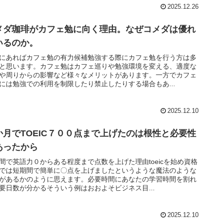
2025.12.26
メダ珈琲がカフェ勉に向く理由。なぜコメダは優れ
いるのか。
にあればカフェ勉の有力候補勉強する際にカフェ勉を行う方は多
と思います。カフェ勉はカフェ巡りや勉強環境を変える、適度な
や周りからの影響など様々なメリットがあります。一方でカフェ
には勉強での利用を制限したり禁止したりする場合もあ...
2025.12.10
か月でTOEIC７００点まで上げたのは根性と必要性
あったから
間で英語力０からある程度まで点数を上げた理由toeicを始め資格
では短期間で簡単に〇点を上げましたというような魔法のような
があるかのように思えます。必要時間にあなたの学習時間を割れ
要日数が分かるそういう例はおおよそビジネス目...
2025.12.10