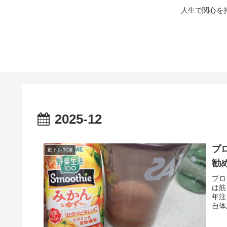
人生で関心を
2025-12
プ
筋トレ関連
勧
プロ
は筋
年注
自体