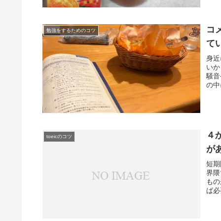
コ
勉強をするためのコツ
て
身近
いか
騒音
の中
４
toeicのコツ
が
短期
界隈
もの
ば必