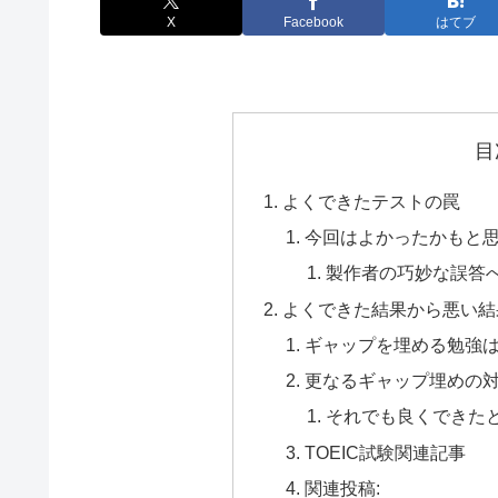
X
Facebook
はてブ
目
よくできたテストの罠
今回はよかったかもと
製作者の巧妙な誤答
よくできた結果から悪い結
ギャップを埋める勉強
更なるギャップ埋めの
それでも良くできた
TOEIC試験関連記事
関連投稿: