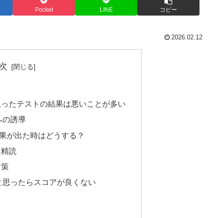
Pocket
LINE
コピー
2026.02.12
次
思ったテストの結果は悪いことが多い
への誘導
果が出た時はどうする？
は精読
対策
と思ったらスコアが良くない