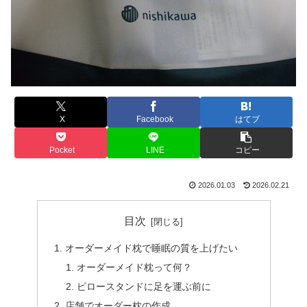
X
Facebook
はてブ
Pocket
LINE
コピー
2026.01.03
2026.02.21
目次
オーダーメイド枕で睡眠の質を上げたい
オーダーメイド枕って何？
ピロースタンドに足を運ぶ前に
店舗でオーダー枕の作成