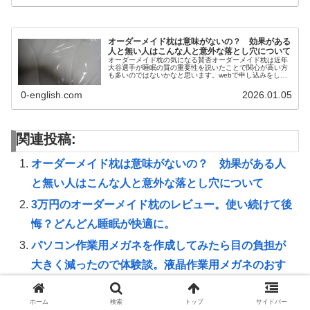
オーダーメイド枕は意味がないの？ 効果がある
人と無い人はこんな人と意外な落とし穴について
オーダーメイド枕の気になる賛否オーダーメイド枕は近年
大谷選手が睡眠の質の重要性を説いたことで関心が高い方
も多いのではないかなと思います。webで申し込みをして
オーダーメイド枕を作ってきたので興味がある人に向けて
どんな人に向くかを紹介世界の人...
0-english.com
2026.01.05
関連投稿:
オーダーメイド枕は意味がないの？ 効果がある人
と無い人はこんな人と意外な落とし穴について
3万円のオーダーメイド枕のレビュー。使い続けて後
悔？どんどん睡眠が快適に。
パソコン作業用メガネを作成してみたら目の負担が
大きく減ったので体験談。液晶作業用メガネのおす
すめ
ホーム
検索
トップ
サイドバー
オーダーメイド枕が無駄になる習慣とは？眠れない