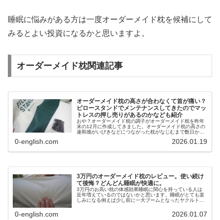
睡眠に悩みがある方は一度オーダーメイド枕を候補にして
みるとよい投資になるかと思いますよ。
オーダーメイド枕関連記事
オーダーメイド枕の高さが合わなくて首が痛い？
ピロースタンドでメンテナンスしてきたのでマッ
トレスの押し売りがあるのかなども紹介
おや？オーダーメイド枕の調子がオーダーメイド枕を昨年
末の12月に作成してきました。オーダーメイド枕の高さの
違和感がいびきなどにつながった枕がなじむまで数日かか
るとの話から数日ほどは慣れずにいろいろと問題を抱えて
0-english.com
2026.01.19
いましたが、実際一週間程度でよ...
3万円のオーダーメイド枕のレビュー。使い続け
て後悔？どんどん睡眠が快適に。
3万円のお高い枕の体感効果睡眠に関心を持っている人は
近年増えているのではないかと思います。睡眠がとても楽
しみになる例えば少し前に一大ブームとなったヤクルト
1000の爆発的な需要の増加を見るに良い睡眠をとりたい。
睡眠時間が足りない。もっと寝た...
0-english.com
2026.01.07