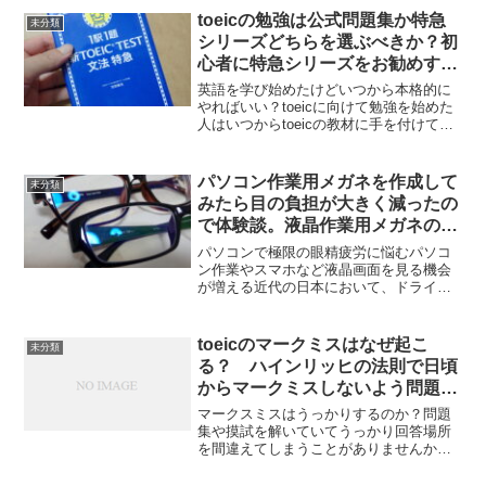
のかな、英語の才能が無くてここか...
toeicの勉強は公式問題集か特急
未分類
シリーズどちらを選ぶべきか？初
心者に特急シリーズをお勧めする
理由
英語を学び始めたけどいつから本格的に
やればいい？toeicに向けて勉強を始めた
人はいつからtoeicの教材に手を付けてい
くべきなのでしょうか？OLYMPUS
DIGITAL CAMERA初めてtoeicの教材に手
を付けると英語を０から学び始...
パソコン作業用メガネを作成して
未分類
みたら目の負担が大きく減ったの
で体験談。液晶作業用メガネのお
すすめ
パソコンで極限の眼精疲労に悩むパソコ
ン作業やスマホなど液晶画面を見る機会
が増える近代の日本において、ドライア
イや眼精疲労などは深刻な問題であると
言えますよね。茶色の眼鏡を作った。さ
すがに目が限界であった。私自身もブロ
toeicのマークミスはなぜ起こ
未分類
グ活動を始めyoutub...
る？ ハインリッヒの法則で日頃
からマークミスしないよう問題に
挑もう
マークスミスはうっかりするのか？問題
集や摸試を解いていてうっかり回答場所
を間違えてしまうことがありませんか？
うっかり塗る場所間違えちゃったよてへ
へ。それほっておくと大変ですよたまた