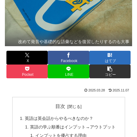
改めて発音や基礎的な語彙などを復習したりするのも大事
X
Facebook
はてブ
Pocket
LINE
コピー
2025.03.28
2025.11.07
目次
英語は英会話からやるべきなのか？
英語の学ぶ順番はインプット→アウトプット
インプットを優占する理由