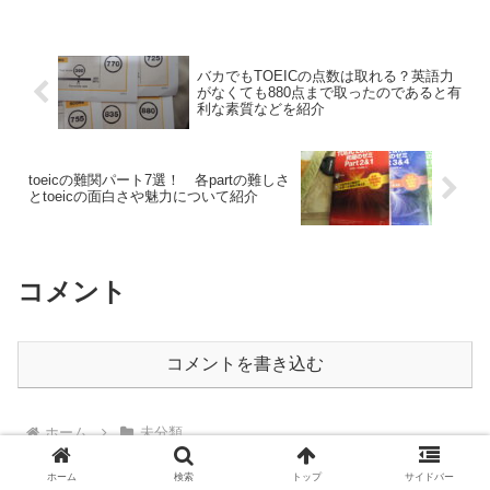
ま間違えただけで本番では間違えないで
すよと思っているあなたは...
バカでもTOEICの点数は取れる？英語力
がなくても880点まで取ったのであると有
利な素質などを紹介
toeicの難関パート7選！ 各partの難しさ
とtoeicの面白さや魅力について紹介
コメント
コメントを書き込む
ホーム
未分類
ホーム
検索
トップ
サイドバー