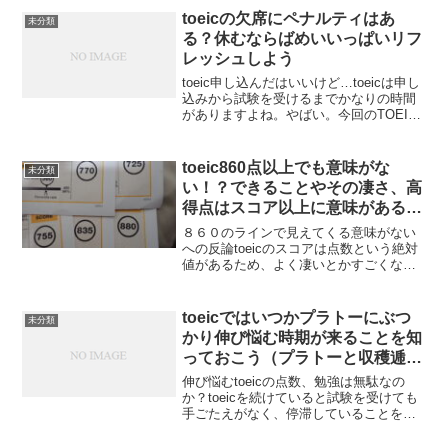
toeicの欠席にペナルティはあ
未分類
る？休むならばめいいっぱいリフ
レッシュしよう
toeic申し込んだはいいけど…toeicは申し
込みから試験を受けるまでかなりの時間
がありますよね。やばい。今回のTOEIC
自信ないかも...申込時には次のテストま
でに〇時間勉強してここまで終わらせて
やると意気込んでいても、忙しい生活の
toeic860点以上でも意味がな
未分類
中で...
い！？できることやその凄さ、高
得点はスコア以上に意味がある理
由などを紹介
８６０のラインで見えてくる意味がない
への反論toeicのスコアは点数という絶対
値があるため、よく凄いとかすごくない
とか意味があるとかないとかいろいろ言
われていますよね。880点までカフェ勉し
た私のスコアは８８０点ですが、英語の
toeicではいつかプラトーにぶつ
未分類
下地はほとんど...
かり伸び悩む時期が来ることを知
っておこう（プラトーと収穫逓減
の法則）
伸び悩むtoeicの点数、勉強は無駄なの
か？toeicを続けていると試験を受けても
手ごたえがなく、停滞していることを自
覚するタイミングが来ます。OLYMPUS
DIGITAL CAMERA勉強しても意味が無い